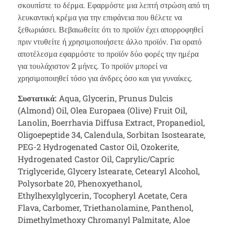
σκουπίστε το δέρμα. Εφαρμόστε μια λεπτή στρώση από τη
λευκαντική κρέμα για την επιφάνεια που θέλετε να
ξεθωριάσει. Βεβαιωθείτε ότι το προϊόν έχει απορροφηθεί
πριν ντυθείτε ή χρησιμοποιήσετε άλλο προϊόν. Για ορατό
αποτέλεσμα εφαρμόστε το προϊόν δύο φορές την ημέρα
για τουλάχιστον 2 μήνες. Το προϊόν μπορεί να
χρησιμοποιηθεί τόσο για άνδρες όσο και για γυναίκες.
Συστατικά:
Aqua, Glycerin, Prunus Dulcis
(Almond) Oil, Olea Europaea (Olive) Fruit Oil,
Lanolin, Boerrhavia Diffusa Extract, Propanediol,
Oligoepeptide 34, Calendula, Sorbitan Isostearate,
PEG-2 Hydrogenated Castor Oil, Ozokerite,
Hydrogenated Castor Oil, Caprylic/Capric
Triglyceride, Glycery lstearate, Cetearyl Alcohol,
Polysorbate 20, Phenoxyethanol,
Ethylhexylglycerin, Tocopheryl Acetate, Cera
Flava, Carbomer, Triethanolamine, Panthenol,
Dimethylmethoxy Chromanyl Palmitate, Aloe