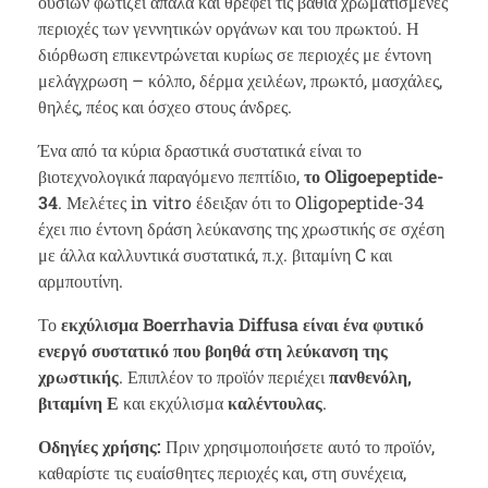
ουσιών φωτίζει απαλά και θρέφει τις βαθιά χρωματισμένες
περιοχές των γεννητικών οργάνων και του πρωκτού. Η
διόρθωση επικεντρώνεται κυρίως σε περιοχές με έντονη
μελάγχρωση – κόλπο, δέρμα χειλέων, πρωκτό, μασχάλες,
θηλές, πέος και όσχεο στους άνδρες.
Ένα από τα κύρια δραστικά συστατικά είναι το
βιοτεχνολογικά παραγόμενο πεπτίδιο,
το Oligoepeptide-
34
. Μελέτες in vitro έδειξαν ότι το Oligopeptide-34
έχει πιο έντονη δράση λεύκανσης της χρωστικής σε σχέση
με άλλα καλλυντικά συστατικά, π.χ. βιταμίνη C και
αρμπουτίνη.
Το
εκχύλισμα Boerrhavia Diffusa είναι ένα φυτικό
ενεργό συστατικό που βοηθά στη λεύκανση της
χρωστικής
. Επιπλέον το προϊόν περιέχει
πανθενόλη,
βιταμίνη Ε
και εκχύλισμα
καλέντουλας
.
Οδηγίες χρήσης:
Πριν χρησιμοποιήσετε αυτό το προϊόν,
καθαρίστε τις ευαίσθητες περιοχές και, στη συνέχεια,