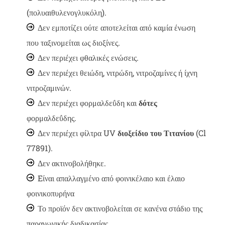
(πολυαιθυλενογλυκόλη).
Δεν εμποτίζει ούτε αποτελείται από καμία ένωση
που ταξινομείται ως διοξίνες.
Δεν περιέχει φθαλικές ενώσεις.
Δεν περιέχει θειώδη, νιτρώδη, νιτροζαμίνες ή ίχνη
νιτροζαμινών.
Δεν περιέχει φορμαλδεΰδη και
δότες
φορμαλδεΰδης.
Δεν περιέχει φίλτρα UV
διοξείδιο του Τιτανίου
(Cl
77891).
Δεν ακτινοβολήθηκε.
Eίναι απαλλαγμένο από φοινικέλαιο και έλαιο
φοινικοπυρήνα
Το προϊόν δεν ακτινοβολείται σε κανένα στάδιο της
παραγωγικής διαδικασίας.