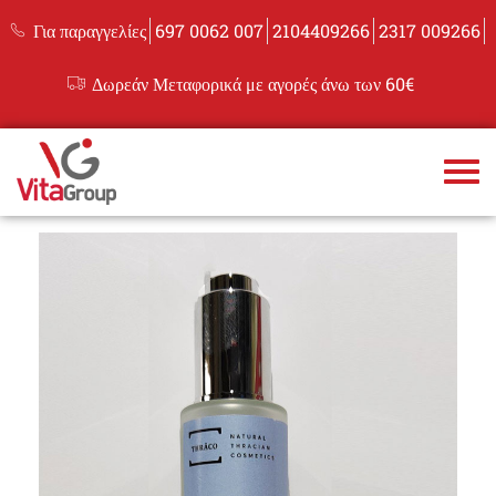
Για παραγγελίες
697 0062 007
2104409266
2317 009266
Δωρεάν Μεταφορικά με αγορές άνω των 60€